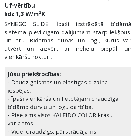
Uf-vērtību
līdz 1,3 W/m²K
SYNEGO SLIDE: Īpaši izstrādātā bīdāmā
sistēma pievilcīgam dalījumam starp iekšpusi
un āru. Bīdāmās durvis un logi, kurus var
atvērt un aizvērt ar nelielu piepūli un
vienkāršu rokturi.
Jūsu priekšrocības:
- Daudz gaismas un elastīgas dizaina
iespējas.
- Īpaši vienkārša un lietotājam draudzīga
bīdāmo durvju un logu darbība.
- Pieejams visos KALEIDO COLOR krāsu
variantos
- Videi draudzīgs, pārstrādājams