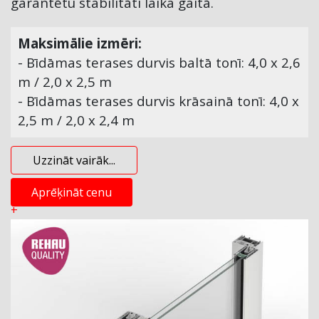
garantētu stabilitāti laika gaitā.
Maksimālie izmēri:
- Bīdāmas terases durvis baltā tonī: 4,0 x 2,6
m / 2,0 x 2,5 m
- Bīdāmas terases durvis krāsainā tonī: 4,0 x
2,5 m / 2,0 x 2,4 m
Uzzināt vairāk...
Aprēķināt cenu
+