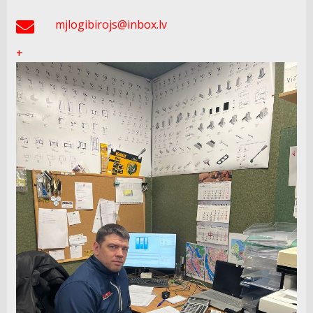
mjlogibirojs@inbox.lv
+