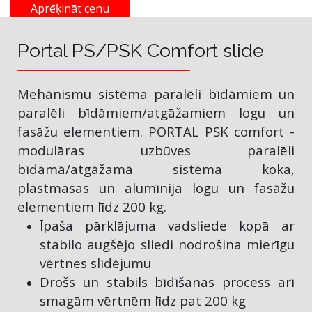
Aprēķināt cenu
Portal PS/PSK Comfort slide
Mehānismu sistēma paralēli bīdāmiem un
paralēli bīdāmiem/atgāžamiem logu un
fasāžu elementiem. PORTAL PSK comfort -
modulāras uzbūves paralēli
bīdāmā/atgāžamā sistēma koka,
plastmasas un alumīnija logu un fasāžu
elementiem līdz 200 kg.
Īpaša pārklājuma vadsliede kopā ar
stabilo augšējo sliedi nodrošina mierīgu
vērtnes slīdējumu
Drošs un stabils bīdīšanas process arī
smagām vērtnēm līdz pat 200 kg