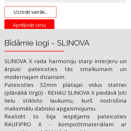
Uzzināt vairāk...
Aprēķināt cenu
Bīdāmie logi - SLINOVA
SLINOVA X rada harmoniju starp interjeru un
ārpusi pateicoties tās smalkumam un
modernajam dizainam.
Pateicoties 32mm platajai vidus statnei
(plānākā tirgū) - REHAU SLINOVA X piedāvā ļoti
lielu stikloto laukumu, kurš nodrošina
maksimālu dabisko apgaismojumu.
Realizēt to bija iespējams pateicoties
RAUFIPRO X - kompozītmateriālam ar