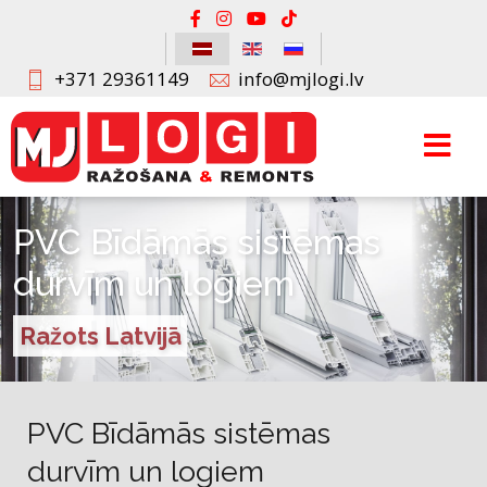
+371 29361149
info@mjlogi.lv
PVC Bīdāmās sistēmas
durvīm un logiem
Ražots Latvijā
PVC Bīdāmās sistēmas
durvīm un logiem