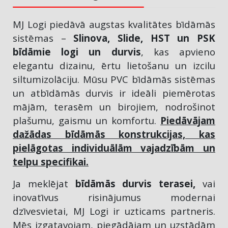
MJ Logi piedāvā augstas kvalitātes bīdāmās
sistēmas –
Slinova, Slide, HST un PSK
bīdāmie logi un durvis
, kas apvieno
elegantu dizainu, ērtu lietošanu un izcilu
siltumizolāciju. Mūsu PVC bīdāmās sistēmas
un atbīdāmās durvis ir ideāli piemērotas
mājām, terasēm un birojiem, nodrošinot
plašumu, gaismu un komfortu.
Piedāvājam
dažādas bīdāmās konstrukcijas, kas
pielāgotas individuālām vajadzībām un
telpu specifikai.
Ja meklējat
bīdāmās durvis terasei,
vai
inovatīvus risinājumus modernai
dzīvesvietai, MJ Logi ir uzticams partneris.
Mēs izgatavojam, piegādājam un uzstādām