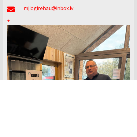
mjlogirehau@inbox.lv
+