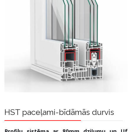
HST paceļami-bīdāmās durvis
Profilu sistēma ar 80mm dziļumu un Uf