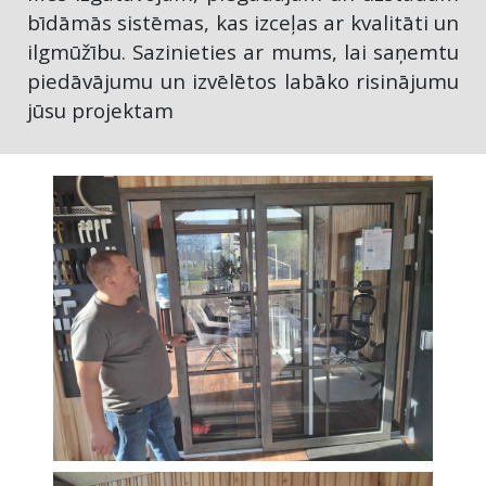
bīdāmās sistēmas, kas izceļas ar kvalitāti un
ilgmūžību. Sazinieties ar mums, lai saņemtu
piedāvājumu un izvēlētos labāko risinājumu
jūsu projektam