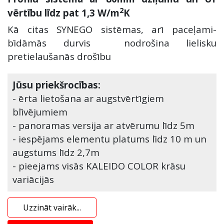
2
vērtību līdz pat 1,3 W/m
K
Kā citas SYNEGO sistēmas, arī paceļami-
bīdāmās durvis nodrošina lielisku
pretielaušanās drošību
Jūsu priekšrocības:
- ērta lietošana ar augstvērtīgiem
blīvējumiem
- panoramas versija ar atvērumu līdz 5m
- iespējams elementu platums līdz 10 m un
augstums līdz 2,7m
- pieejams visās KALEIDO COLOR krāsu
variācijās
Uzzināt vairāk...