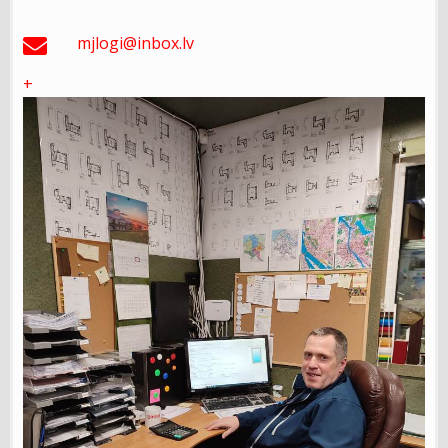
mjlogi@inbox.lv
+