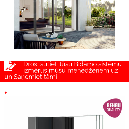
Droši sūtiet Jūsu Bīdāmo sistēmu
izmērus mūsu menedžeriem uz
un Saņemiet tāmi
+