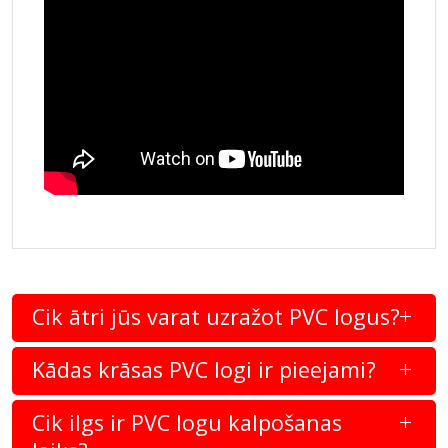
Cik ātri jūs varat uzražot PVC logus?
Kādas krāsas PVC logi ir pieejami?
Cik ilgs ir PVC logu kalpošanas