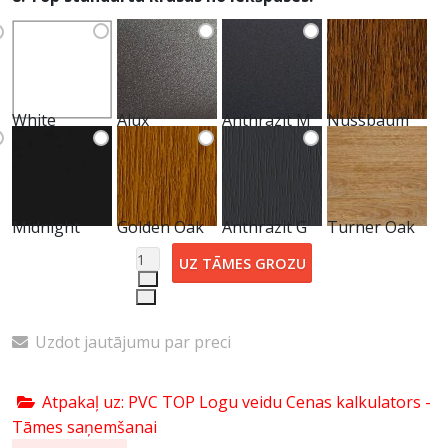
White
Alux
Anthrazit M
Nussbaum
Midnight
Golden Oak
Anthrazit G
Turner Oak
Uzdot jautājumu par preci
Atpakaļ uz: PVC TOP Logu veidu Cenas kalkulators -
Tāmes saņemšanai