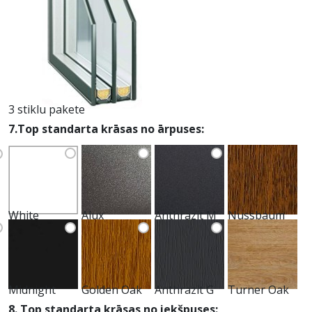
3 stiklu pakete
7.Top standarta krāsas no ārpuses:
White
Alux
Anthrazit M
Nussbaum
Midnight
Golden Oak
Anthrazit G
Turner Oak
8. Top standarta krāsas no iekšpuses: