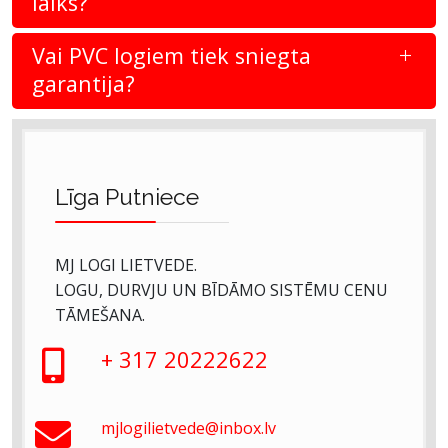
laiks?
Vai PVC logiem tiek sniegta
garantija?
Līga Putniece
MJ LOGI LIETVEDE.
LOGU, DURVJU UN BĪDĀMO SISTĒMU CENU
TĀMEŠANA.
+ 317 20222622
mjlogilietvede@inbox.lv