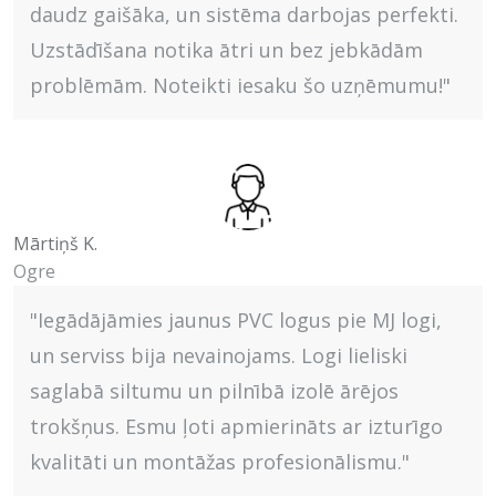
daudz gaišāka, un sistēma darbojas perfekti.
Uzstādīšana notika ātri un bez jebkādām
problēmām. Noteikti iesaku šo uzņēmumu!"
Mārtiņš K.
Ogre
"Iegādājāmies jaunus PVC logus pie MJ logi,
un serviss bija nevainojams. Logi lieliski
saglabā siltumu un pilnībā izolē ārējos
trokšņus. Esmu ļoti apmierināts ar izturīgo
kvalitāti un montāžas profesionālismu."