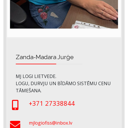
Zanda-Madara Jurģe
MJ LOGI LIETVEDE.
LOGU, DURVJU UN BĪDĀMO SISTĒMU CENU
TĀMEŠANA.
+371 27338844
mjlogiofiss@inbox.lv