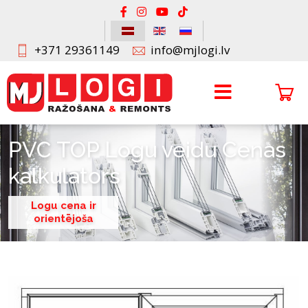
+371 29361149
info@mjlogi.lv
PVC TOP Logu veidu Cenas
kalkulators
Logu cena ir
orientējoša