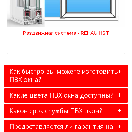
Раздвижная система - REHAU HST
Как быстро вы можете изготовить
ПВХ окна?
Какие цвета ПВХ окна доступны?
Каков срок службы ПВХ окон?
Предоставляется ли гарантия на