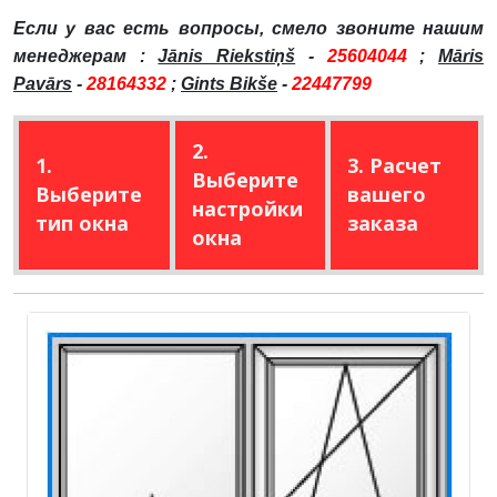
Если у вас есть вопросы, смело звоните нашим
менеджерам :
Jānis Riekstiņš
-
25604044
;
Māris
Pavārs
-
28164332
;
Gints Bikše
-
22447799
2.
1.
3. Расчет
Выберите
Выберите
вашего
настройки
тип окна
заказа
окна