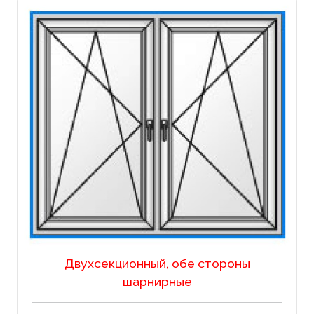
Двухсекционный, обе стороны
шарнирные