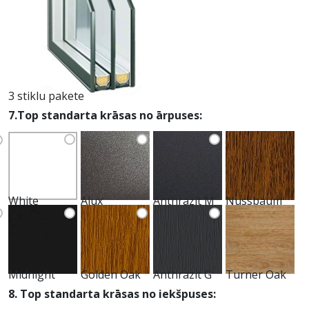
3 stiklu pakete
7.Top standarta krāsas no ārpuses:
White
Alux
Anthrazit M
Nussbaum
Midnight
Golden Oak
Anthrazit G
Turner Oak
8. Top standarta krāsas no iekšpuses: