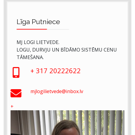
Līga Putniece
MJ LOGI LIETVEDE.
LOGU, DURVJU UN BĪDĀMO SISTĒMU CENU
TĀMEŠANA.
+ 317 20222622
mjlogilietvede@inbox.lv
+