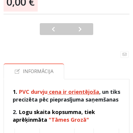
0,00 €
INFORMĀCIJA
1.
PVC durvju
cena ir orientējoša
,
un tiks
precizēta pēc pieprasījuma saņemšanas
2.
Logu skaita kopsumma, tiek
aprēķinmāta
"Tāmes Grozā"