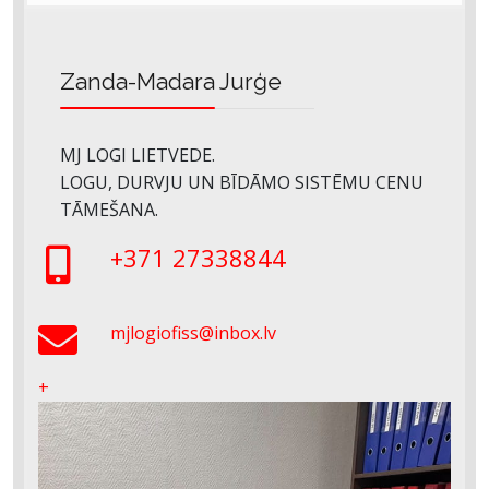
Zanda-Madara Jurģe
MJ LOGI LIETVEDE.
LOGU, DURVJU UN BĪDĀMO SISTĒMU CENU
TĀMEŠANA.
+371 27338844
mjlogiofiss@inbox.lv
+