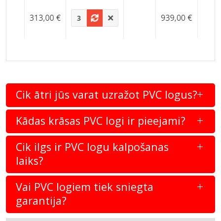
Cik ātri jūs varat uzražot PVC logus?
Kādas krāsas PVC logi ir pieejami?
Cik ilgs ir PVC logu kalpošanas
laiks?
Vai PVC logiem tiek sniegta
garantija?