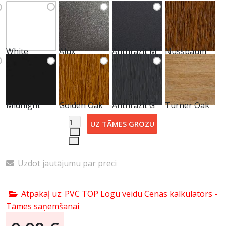
White
Alux
Anthrazit M
Nussbaum
Midnight
Golden Oak
Anthrazit G
Turner Oak
Uzdot jautājumu par preci
Atpakaļ uz: PVC TOP Logu veidu Cenas kalkulators -
Tāmes saņemšanai