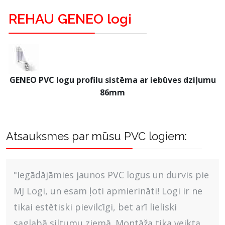
REHAU GENEO logi
GENEO PVC logu profilu sistēma ar iebūves dziļumu
86mm
Atsauksmes par mūsu PVC logiem:
"Iegādājāmies jaunos PVC logus un durvis pie
MJ Logi, un esam ļoti apmierināti! Logi ir ne
tikai estētiski pievilcīgi, bet arī lieliski
saglabā siltumu ziemā. Montāža tika veikta