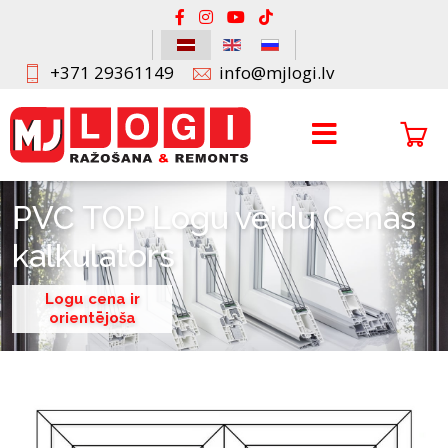
+371 29361149
info@mjlogi.lv
PVC TOP Logu veidu Cenas
kalkulators
Logu cena ir
orientējoša