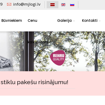
49
info@mjlogi.lv
Būvniekiem
Cenu
Galerija
Kontakti
kalkulators
tiklu pakešu risinājumu!