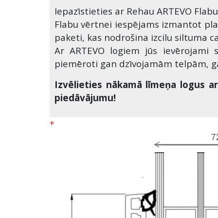
Iepazīstieties ar Rehau ARTEVO
Flabu
Flabu vērtnei iespējams izmantot platā
paketi, kas nodrošina izcilu siltuma 
Ar ARTEVO logiem jūs ievērojami sa
piemēroti gan dzīvojamām telpām, gan
Izvēlieties nākamā līmeņa logus a
piedāvājumu!
+