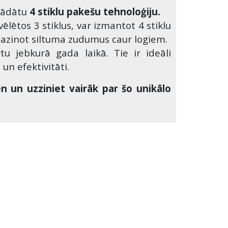
trādātu
4 stiklu pakešu tehnoloģiju.
ēlētos 3 stiklus, var izmantot 4 stiklu
amazinot siltuma zudumus caur logiem.
u jebkurā gada laikā. Tie ir ideāli
n efektivitāti.
 un uzziniet vairāk par šo unikālo