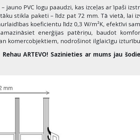
– jauno PVC logu paaudzi, kas izceļas ar īpaši izs
ku stikla paketi – līdz pat 72 mm. Tā vietā, lai izv
caurlaidības koeficientu līdz 0,3 W/m²K, efektīvi s
mazināsiet enerģijas patēriņu, baudot komfort
 komercobjektiem, nodrošinot ilglaicīgu izturību u
r Rehau ARTEVO! Sazinieties ar mums jau šodien