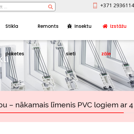
+371 293611
Stikla
Remonts
Insektu
Izstāžu
paketes
sieti
zāle
li
– nākamais līmenis PVC logiem ar 4 s