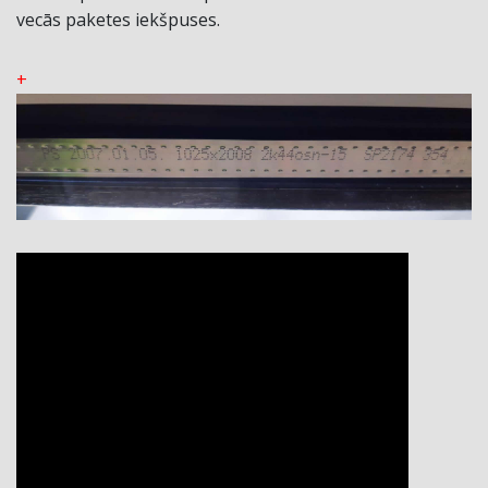
vecās paketes iekšpuses.
+