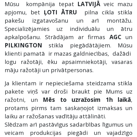
Mūsu kompānija tepat
LATVIJĀ
veic mazu
apjomu, bet
ĻOTI ĀTRU
pilna cikla stikla
pakešu izgatavošanu un arī montāžu.
Specializējamies uz individuālu un ātru
apkalpošanu. Strādājam ar firmas
AGC
un
PILKINGTON
stikla piegādātājiem. Mūsu
klienti pamatā ir mazas galdniecības, dažādi
logu ražotāji, ēku apsaimniekotāji, vasaras
māju ražotāji un privātpersonas.
Ja klientam ir nepieciešama steidzama stikla
pakete viņš var droši braukt pie Mums uz
ražotni, un
Mēs to uzražosim 1h laikā
,
protams pirms tam saskaņojot izmaksas un
laiku ar ražošanas vadītāju attālināti.
Slēdzam arī pastāvīgus sadarbības līgumus un
veicam produkcijas piegādi un vajadzīgo