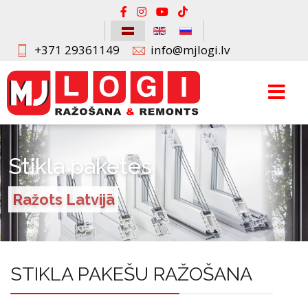
+371 29361149
info@mjlogi.lv
Stikla paketes
Ražots Latvijā
STIKLA PAKEŠU RAŽOŠANA