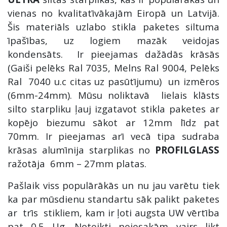
vienas no kvalitatīvākajām Eiropā un Latvijā.
Šis materiāls uzlabo stikla paketes siltuma
īpašības, uz logiem mazāk veidojas
kondensāts. Ir pieejamas dažādās krāsās
(Gaiši pelēks Ral 7035, Melns Ral 9004, Pelēks
Ral 7040 u.c citas uz pasūtījumu) un izmēros
(6mm-24mm). Mūsu noliktavā lielais klāsts
silto starpliku ļauj izgatavot stikla paketes ar
kopējo biezumu sākot ar 12mm līdz pat
70mm. Ir pieejamas arī vecā tipa sudraba
krāsas alumīnija starplikas no
PROFILGLASS
ražotāja 6mm – 27mm platas.
Pašlaik viss populārākās un nu jau varētu tiek
ka par mūsdienu standartu sāk palikt paketes
ar trīs stikliem, kam ir ļoti augsta UW vērtība
pat 0.5 Ug. Noteikti neiesakām vairs likt