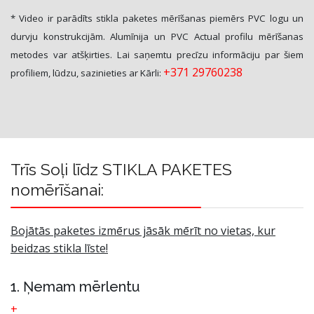
* Video ir parādīts stikla paketes mērīšanas piemērs PVC logu un
durvju konstrukcijām. Alumīnija un PVC Actual profilu mērīšanas
metodes var atšķirties. Lai saņemtu precīzu informāciju par šiem
+371 29760238
profiliem, lūdzu, sazinieties ar Kārli:
Trīs Soļi līdz STIKLA PAKETES
nomērīšanai:
Bojātās paketes izmērus jāsāk mērīt no vietas, kur
beidzas stikla līste!
1. Ņemam mērlentu
+