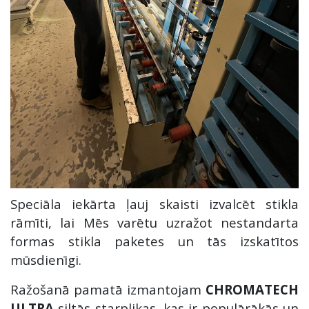
Speciāla iekārta ļauj skaisti izvalcēt stikla
rāmīti, lai Mēs varētu uzražot nestandarta
formas stikla paketes un tās izskatītos
mūsdienīgi.
Ražošanā pamatā izmantojam
CHROMATECH
ULTRA
siltās starplikas, kas ir populārākās un