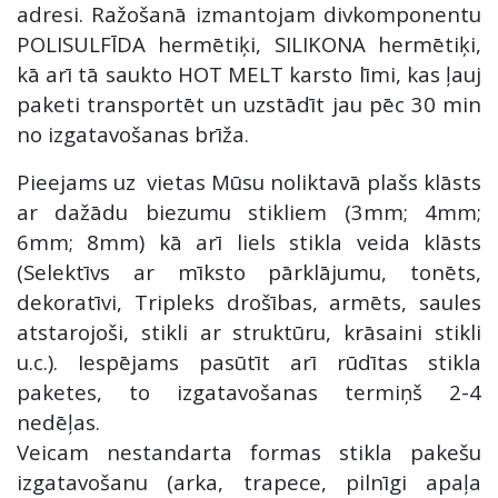
adresi. Ražošanā izmantojam divkomponentu
POLISULFĪDA hermētiķi, SILIKONA hermētiķi,
kā arī tā saukto HOT MELT karsto līmi, kas ļauj
paketi transportēt un uzstādīt jau pēc 30 min
no izgatavošanas brīža.
Pieejams uz vietas Mūsu noliktavā plašs klāsts
ar dažādu biezumu stikliem (3mm; 4mm;
6mm; 8mm) kā arī liels stikla veida klāsts
(Selektīvs ar mīksto pārklājumu, tonēts,
dekoratīvi, Tripleks drošības, armēts, saules
atstarojoši, stikli ar struktūru, krāsaini stikli
u.c.). Iespējams pasūtīt arī rūdītas stikla
paketes, to izgatavošanas termiņš 2-4
nedēļas.
Veicam nestandarta formas stikla pakešu
izgatavošanu (arka, trapece, pilnīgi apaļa