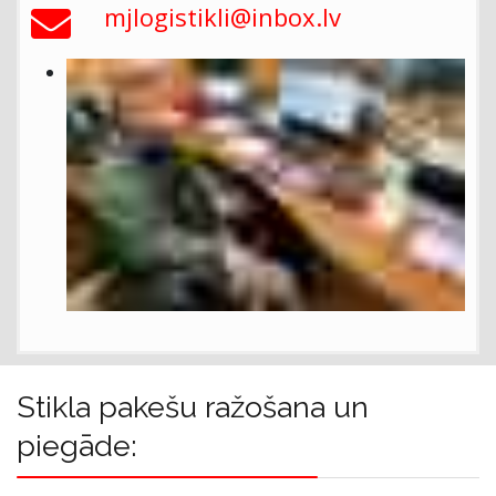
mjlogistikli@inbox.lv
Stikla pakešu ražošana un
piegāde: