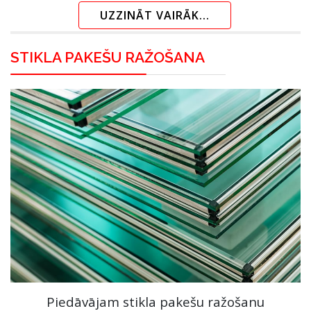
UZZINĀT VAIRĀK...
STIKLA PAKEŠU RAŽOŠANA
Piedāvājam stikla pakešu ražošanu