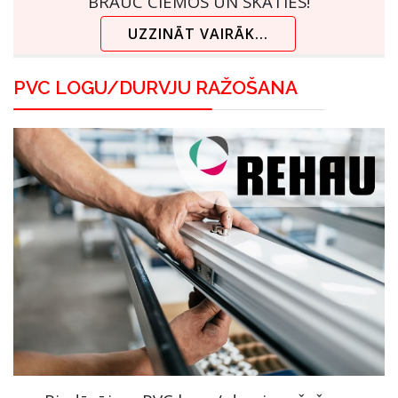
BRAUC CIEMOS UN SKATIES!
UZZINĀT VAIRĀK...
PVC LOGU/DURVJU RAŽOŠANA