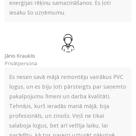
enerģijas rēķinu samazināšanos. Es ļoti
iesaku šo uzņēmumu.
Jānis Krauklis
Privātpersona
Es nesen savā mājā remontēju vairākus PVC
logus, un es biju ļoti pārsteigts par saņemto
pakalpojumu līmeni un darba kvalitāti.
Tehniķis, kurš ieradās manā mājā, bija
profesionāls, un zinošs. Viņš ne tikai
salaboja logus, bet arī veltīja laiku, lai
parādītu, kā tos pareizi uzturēt nākotnē.