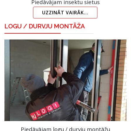
Piedāvājam insektu sietus
UZZINĀT VAIRĀK...
LOGU / DURVJU MONTĀŽA
Piedāvājam logu / durvju montāžu