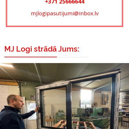
+371 25666644
mjlogipasutijumi@inbox.lv
MJ Logi strādā Jums: