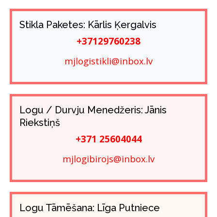
Stikla Paketes: Kārlis Ķergalvis
+37129760238
mjlogistikli@inbox.lv
Logu / Durvju Menedžeris: Jānis
Riekstiņš
+371 25604044
mjlogibirojs@inbox.lv
Logu Tāmēšana: Līga Putniece