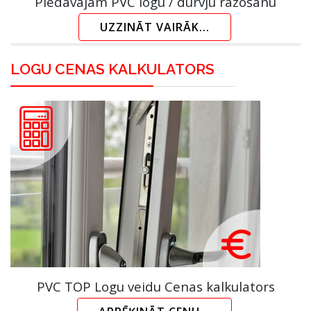
Piedāvājam PVC logu / durvju ražošanu
UZZINĀT VAIRĀK...
LOGU CENAS KALKULATORS
PVC TOP Logu veidu Cenas kalkulators