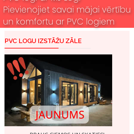
Pievienojiet savai mājai vērtību
un komfortu ar PVC logiem
PVC LOGU IZSTĀŽU ZĀLE