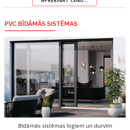
APRĒĶINĀT CENU...
PVC BĪDĀMĀS SISTĒMAS
Bīdāmās sistēmas logiem un durvīm