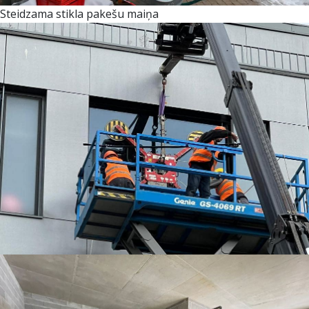
Steidzama stikla pakešu maiņa