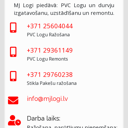
MJ Logi piedāvā: PVC Logu un durvju
izgatavošanu, uzstādīšanu un remontu.
+371 25604044
PVC Logu Ražošana
+371 29361149
PVC Logu Remonts
+371 29760238
Stikla Pakešu ražošana
info@mjlogi.lv
Darba laiks:
Ražošana, pasūtījumu pieņemšana: