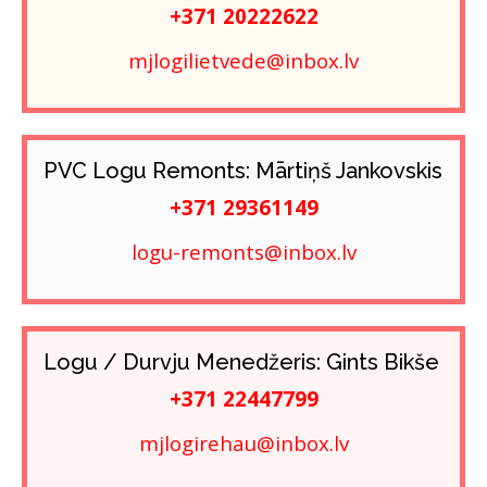
+371 20222622
mjlogilietvede@inbox.lv
PVC Logu Remonts: Mārtiņš Jankovskis
+371 29361149
logu-remonts@inbox.lv
Logu / Durvju Menedžeris: Gints Bikše
+371 22447799
mjlogirehau@inbox.lv