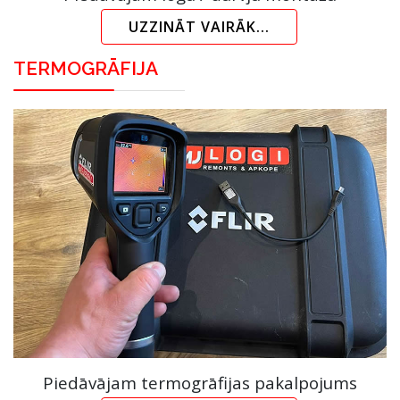
UZZINĀT VAIRĀK...
TERMOGRĀFIJA
Piedāvājam termogrāfijas pakalpojums