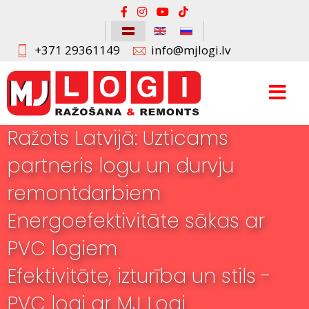
+371 29361149
info@mjlogi.lv
Ražots Latvijā: Uzticams
partneris logu un durvju
remontdarbiem
Energoefektivitāte sākas ar
PVC logiem
Efektivitāte, izturība un stils -
PVC logi ar MJ Logi