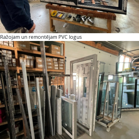
Ražojam un remontējam PVC logus