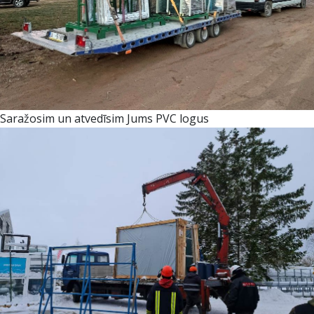
Saražosim un atvedīsim Jums PVC logus